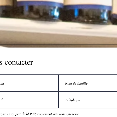
 contacter